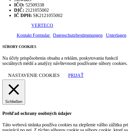
IČO:
52509338
DIČ:
2121055002
IČ DPH:
SK2121055002
Entworfen von
VERTECO
Kontakt Formular
|
Datenschutzbestimmungen
|
Unterlagen
SÚBORY COOKIES
Na účely prispôsobenia obsahu a reklám, poskytovania funkcií
sociálnych médií a analýzy návštevnosti používame súbory cookies.
NASTAVENIE COOKIES
PRIJAŤ
Schließen
Prehľad ochrany osobných údajov
Táto webová stránka používa cookies na zlepšenie vášho zážitku pri
navigácii po nej. Z týchto súborov cookie sa súbory cookie, ktoré sa