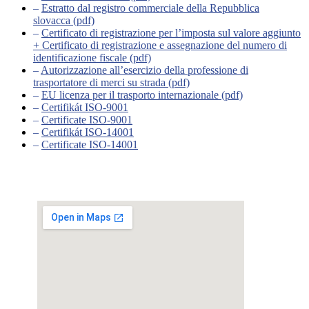
–
Estratto dal registro commerciale della Repubblica
slovacca (pdf)
–
Certificato di registrazione per l’imposta sul valore aggiunto
+ Certificato di registrazione e assegnazione del numero di
identificazione fiscale (pdf)
–
Autorizzazione all’esercizio della professione di
trasportatore di merci su strada (pdf)
–
EU licenza per il trasporto internazionale (pdf)
–
Certifikát ISO-9001
–
Certificate ISO-9001
–
Certifikát ISO-14001
–
Certificate ISO-14001