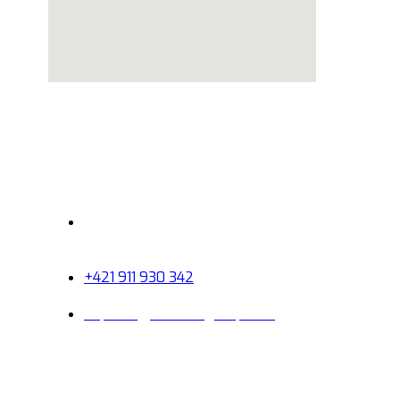
Contatto
Siamo a tua disposizione:
24 ore su 24
+421 911 930 342
doprava@scholtesgroup.com