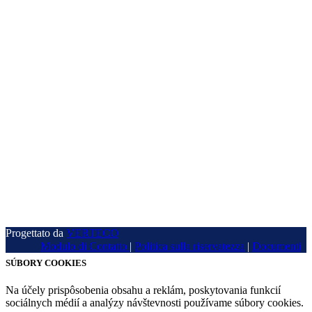
Informazioni di
fatturazione
SCHOLTES Group s. r. o.
Breznička 192
985 02 Breznička
IČO:
52509338
DIČ:
2121055002
IČ DPH:
SK2121055002
Progettato da
VERTECO
Modulo di Contatto
|
Politica sulla riservatezza
|
Documenti
SÚBORY COOKIES
Na účely prispôsobenia obsahu a reklám, poskytovania funkcií
sociálnych médií a analýzy návštevnosti používame súbory cookies.